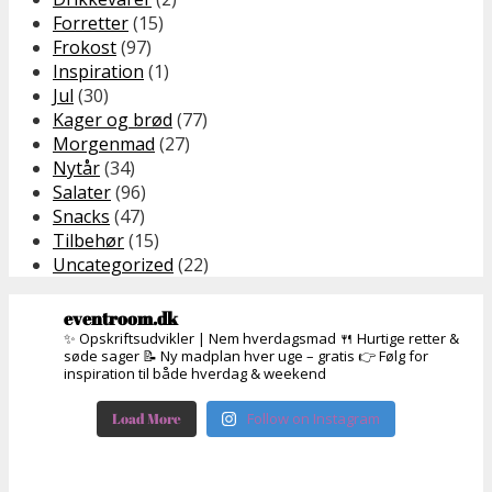
Forretter
(15)
Frokost
(97)
Inspiration
(1)
Jul
(30)
Kager og brød
(77)
Morgenmad
(27)
Nytår
(34)
Salater
(96)
Snacks
(47)
Tilbehør
(15)
Uncategorized
(22)
eventroom.dk
✨ Opskriftsudvikler | Nem hverdagsmad
🍴 Hurtige retter &
søde sager
📝 Ny madplan hver uge – gratis
👉 Følg for
inspiration til både hverdag & weekend
Load More
Follow on Instagram