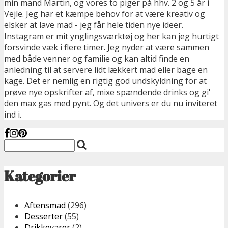
min mand Martin, og vores to piger på hhv. 2 og 5 år i
Vejle. Jeg har et kæmpe behov for at være kreativ og
elsker at lave mad - jeg får hele tiden nye ideer.
Instagram er mit ynglingsværktøj og her kan jeg hurtigt
forsvinde væk i flere timer. Jeg nyder at være sammen
med både venner og familie og kan altid finde en
anledning til at servere lidt lækkert mad eller bage en
kage. Det er nemlig en rigtig god undskyldning for at
prøve nye opskrifter af, mixe spændende drinks og gi'
den max gas med pynt. Og det univers er du nu inviteret
ind i.
Kategorier
Aftensmad
(296)
Desserter
(55)
Drikkevarer
(2)