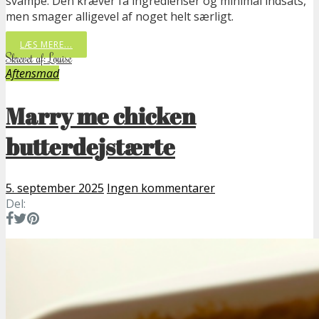
svampe. Den kræver få ingredienser og minimal indsats,
men smager alligevel af noget helt særligt.
LÆS MERE...
Skrevet af: Louise
Aftensmad
Marry me chicken
butterdejstærte
5. september 2025
Ingen kommentarer
Del: