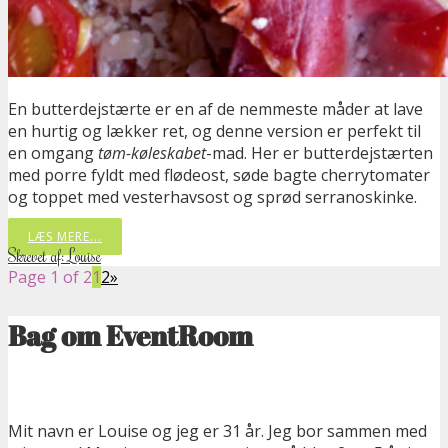
En butterdejstærte er en af de nemmeste måder at lave
en hurtig og lækker ret, og denne version er perfekt til
en omgang
tøm-køleskabet
-mad. Her er butterdejstærten
med porre fyldt med flødeost, søde bagte cherrytomater
og toppet med vesterhavsost og sprød serranoskinke.
LÆS MERE...
Skrevet af: Louise
Page 1 of 2
1
2
»
Bag om EventRoom
Mit navn er Louise og jeg er 31 år. Jeg bor sammen med