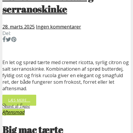
serranoskinke
28. marts 2025
Ingen kommentarer
Del:
En let og sprød tærte med cremet ricotta, syrlig citron og
salt serranoskinke. Kombinationen af sprød butterdej,
fyldig ost og frisk rucola giver en elegant og smagfuld
ret, der både fungerer som frokost, forret eller let
aftensmad.
LÆS MERE...
Skrevet af: Louise
Aftensmad
Big mac tærte