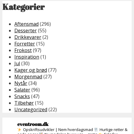
Kategorier
Aftensmad
(296)
Desserter
(55)
Drikkevarer
(2)
Forretter
(15)
Frokost
(97)
Inspiration
(1)
Jul
(30)
Kager og brød
(77)
Morgenmad
(27)
Nytår
(34)
Salater
(96)
Snacks
(47)
Tilbehør
(15)
Uncategorized
(22)
eventroom.dk
Opskriftsudvikler | Nem hverdagsmad
Hurtige retter &