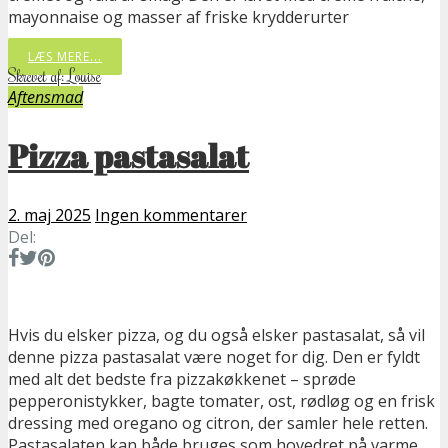
mayonnaise og masser af friske krydderurter
LÆS MERE...
Skrevet af: Louise
Aftensmad
Pizza pastasalat
2. maj 2025
Ingen kommentarer
Del:
Hvis du elsker pizza, og du også elsker pastasalat, så vil
denne pizza pastasalat være noget for dig. Den er fyldt
med alt det bedste fra pizzakøkkenet – sprøde
pepperonistykker, bagte tomater, ost, rødløg og en frisk
dressing med oregano og citron, der samler hele retten.
Pastasalaten kan både bruges som hovedret på varme