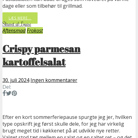
dage eller som tilbehør til grillmad.
LÆS MERE...
Skrevet af: Louise
Aftensmad
Frokost
Crispy parmesan
kartoffelsalat
30. juli 2024
Ingen kommentarer
Del:
Efter en kort sommerferiepause spurgte jeg jer, hvilken
type opskrift jeg først skulle dele, for jeg har virkelig
brugt meget tid i køkkenet på at udvikle nye retter.
Valget stod tæt mellem en salat og en saltet ret – og det