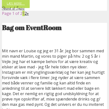
LÆS MERE...
Skrevet af: Louise
Page 1 of 2
1
2
»
Bag om EventRoom
Mit navn er Louise og jeg er 31 år. Jeg bor sammen med
min mand Martin, og vores to piger på hhv. 2 og 5 år i
Vejle. Jeg har et kæmpe behov for at være kreativ og
elsker at lave mad - jeg får hele tiden nye ideer.
Instagram er mit ynglingsværktøj og her kan jeg hurtigt
forsvinde væk i flere timer. Jeg nyder at være sammen
med både venner og familie og kan altid finde en
anledning til at servere lidt lækkert mad eller bage en
kage. Det er nemlig en rigtig god undskyldning for at
prøve nye opskrifter af, mixe spændende drinks og gi'
den max gas med pynt. Og det univers er du nu inviteret