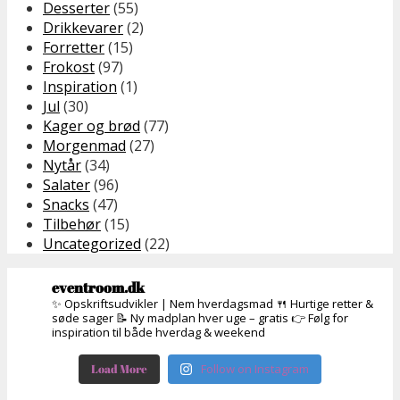
Desserter
(55)
Drikkevarer
(2)
Forretter
(15)
Frokost
(97)
Inspiration
(1)
Jul
(30)
Kager og brød
(77)
Morgenmad
(27)
Nytår
(34)
Salater
(96)
Snacks
(47)
Tilbehør
(15)
Uncategorized
(22)
eventroom.dk
✨ Opskriftsudvikler | Nem hverdagsmad
🍴 Hurtige retter &
søde sager
📝 Ny madplan hver uge – gratis
👉 Følg for
inspiration til både hverdag & weekend
Load More
Follow on Instagram