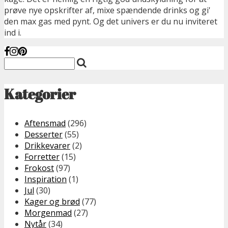
prøve nye opskrifter af, mixe spændende drinks og gi'
den max gas med pynt. Og det univers er du nu inviteret
ind i.
Kategorier
Aftensmad
(296)
Desserter
(55)
Drikkevarer
(2)
Forretter
(15)
Frokost
(97)
Inspiration
(1)
Jul
(30)
Kager og brød
(77)
Morgenmad
(27)
Nytår
(34)