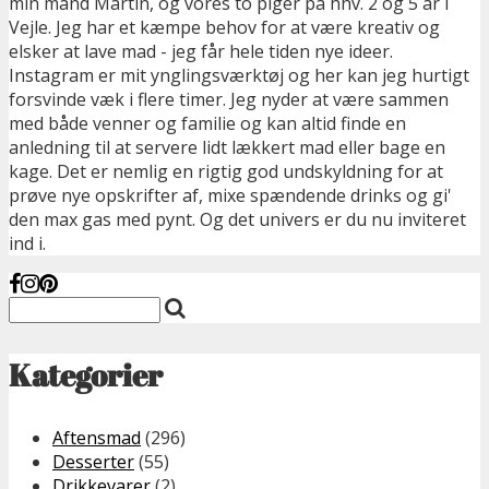
min mand Martin, og vores to piger på hhv. 2 og 5 år i
Vejle. Jeg har et kæmpe behov for at være kreativ og
elsker at lave mad - jeg får hele tiden nye ideer.
Instagram er mit ynglingsværktøj og her kan jeg hurtigt
forsvinde væk i flere timer. Jeg nyder at være sammen
med både venner og familie og kan altid finde en
anledning til at servere lidt lækkert mad eller bage en
kage. Det er nemlig en rigtig god undskyldning for at
prøve nye opskrifter af, mixe spændende drinks og gi'
den max gas med pynt. Og det univers er du nu inviteret
ind i.
Kategorier
Aftensmad
(296)
Desserter
(55)
Drikkevarer
(2)