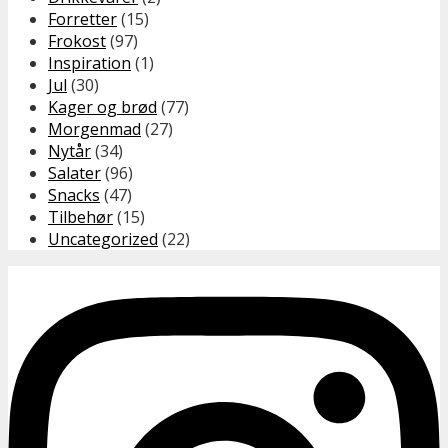
Forretter
(15)
Frokost
(97)
Inspiration
(1)
Jul
(30)
Kager og brød
(77)
Morgenmad
(27)
Nytår
(34)
Salater
(96)
Snacks
(47)
Tilbehør
(15)
Uncategorized
(22)