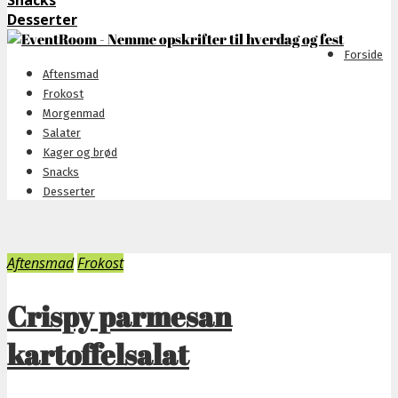
Snacks
Desserter
Forside
Aftensmad
Frokost
Morgenmad
Salater
Kager og brød
Snacks
Desserter
Aftensmad
Frokost
Crispy parmesan
kartoffelsalat