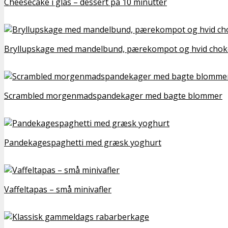
Cheesecake i glas – dessert på 10 minutter
Bryllupskage med mandelbund, pærekompot og hvid cho
Scrambled morgenmadspandekager med bagte blommer
Pandekagespaghetti med græsk yoghurt
Vaffeltapas – små minivafler