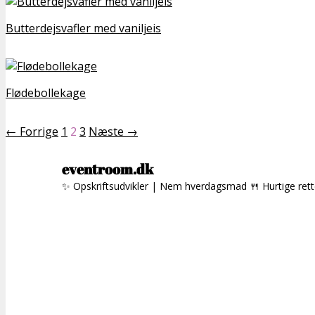
Butterdejsvafler med vaniljeis
Flødebollekage
← Forrige
1
2
3
Næste →
eventroom.dk
✨ Opskriftsudvikler | Nem hverdagsmad
🍴 Hurtige ret