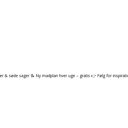
ter & søde sager
📝 Ny madplan hver uge – gratis
👉 Følg for inspirat