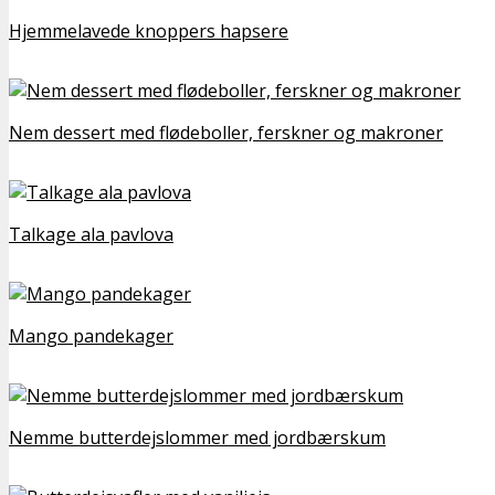
Hjemmelavede knoppers hapsere
Nem dessert med flødeboller, ferskner og makroner
Talkage ala pavlova
Mango pandekager
Nemme butterdejslommer med jordbærskum