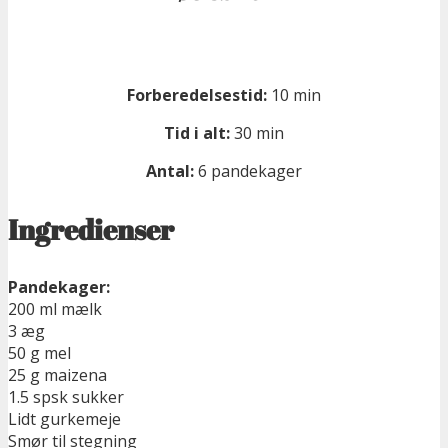
Forberedelsestid:
10 min
Tid i alt:
30 min
Antal:
6 pandekager
Ingredienser
Pandekager:
200 ml mælk
3 æg
50 g mel
25 g maizena
1.5 spsk sukker
Lidt gurkemeje
Smør til stegning