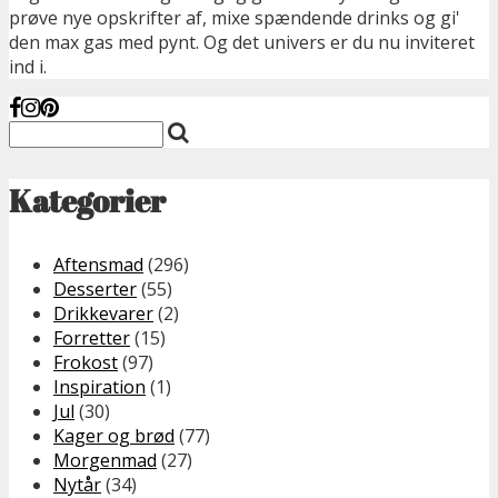
prøve nye opskrifter af, mixe spændende drinks og gi'
den max gas med pynt. Og det univers er du nu inviteret
ind i.
Kategorier
Aftensmad
(296)
Desserter
(55)
Drikkevarer
(2)
Forretter
(15)
Frokost
(97)
Inspiration
(1)
Jul
(30)
Kager og brød
(77)
Morgenmad
(27)
Nytår
(34)