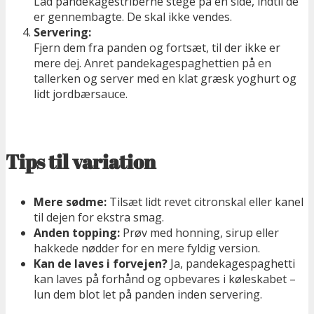
Lad pandekagestriberne stege på én side, indtil de
er gennembagte. De skal ikke vendes.
Servering:
Fjern dem fra panden og fortsæt, til der ikke er
mere dej. Anret pandekagespaghettien på en
tallerken og server med en klat græsk yoghurt og
lidt jordbærsauce.
Tips til variation
Mere sødme:
Tilsæt lidt revet citronskal eller kanel
til dejen for ekstra smag.
Anden topping:
Prøv med honning, sirup eller
hakkede nødder for en mere fyldig version.
Kan de laves i forvejen?
Ja, pandekagespaghetti
kan laves på forhånd og opbevares i køleskabet –
lun dem blot let på panden inden servering.