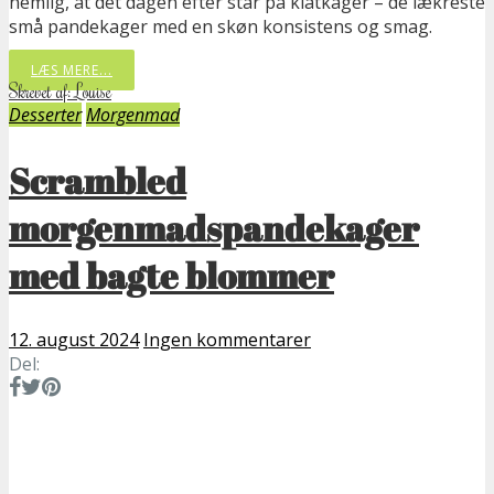
nemlig, at det dagen efter står på klatkager – de lækreste
små pandekager med en skøn konsistens og smag.
LÆS MERE...
Skrevet af: Louise
Desserter
Morgenmad
Scrambled
morgenmadspandekager
med bagte blommer
12. august 2024
Ingen kommentarer
Del: