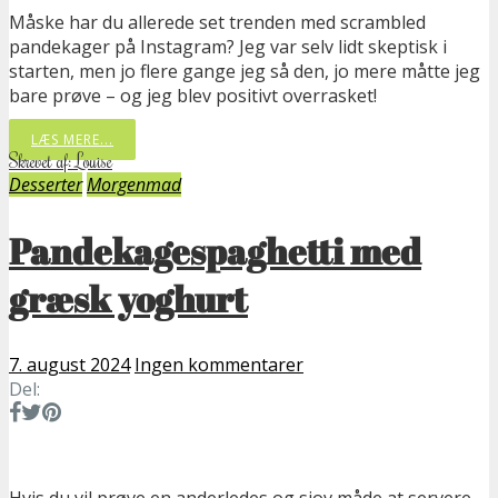
Måske har du allerede set trenden med scrambled
pandekager på Instagram? Jeg var selv lidt skeptisk i
starten, men jo flere gange jeg så den, jo mere måtte jeg
bare prøve – og jeg blev positivt overrasket!
LÆS MERE...
Skrevet af: Louise
Desserter
Morgenmad
Pandekagespaghetti med
græsk yoghurt
7. august 2024
Ingen kommentarer
Del:
Hvis du vil prøve en anderledes og sjov måde at servere