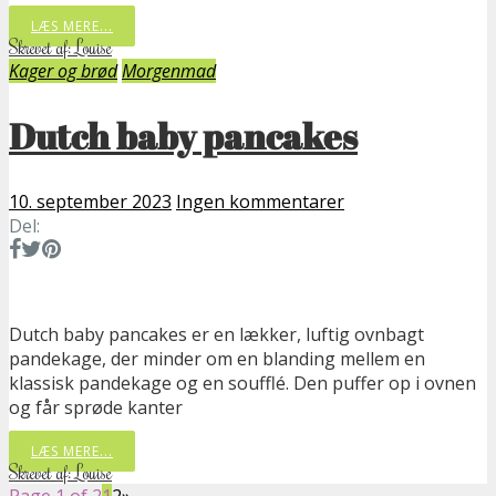
LÆS MERE...
Skrevet af: Louise
Kager og brød
Morgenmad
Dutch baby pancakes
10. september 2023
Ingen kommentarer
Del:
Dutch baby pancakes er en lækker, luftig ovnbagt
pandekage, der minder om en blanding mellem en
klassisk pandekage og en soufflé. Den puffer op i ovnen
og får sprøde kanter
LÆS MERE...
Skrevet af: Louise
Page 1 of 2
1
2
»