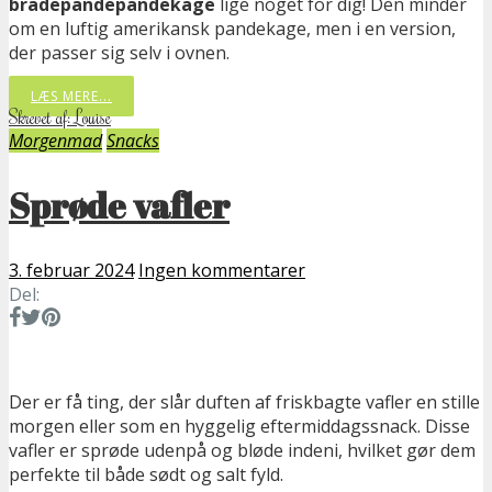
bradepandepandekage
lige noget for dig! Den minder
om en luftig amerikansk pandekage, men i en version,
der passer sig selv i ovnen.
LÆS MERE...
Skrevet af: Louise
Morgenmad
Snacks
Sprøde vafler
3. februar 2024
Ingen kommentarer
Del:
Der er få ting, der slår duften af friskbagte vafler en stille
morgen eller som en hyggelig eftermiddagssnack. Disse
vafler er sprøde udenpå og bløde indeni, hvilket gør dem
perfekte til både sødt og salt fyld.