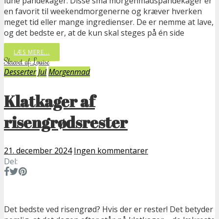
lune pandekager. Disse små morgenmadspandekager er
en favorit til weekendmorgenerne og kræver hverken
meget tid eller mange ingredienser. De er nemme at lave,
og det bedste er, at de kun skal steges på én side
LÆS MERE...
Skrevet af: Louise
Desserter
Jul
Morgenmad
Klatkager af
risengrødsrester
21. december 2024
Ingen kommentarer
Del:
Det bedste ved risengrød? Hvis der er rester! Det betyder