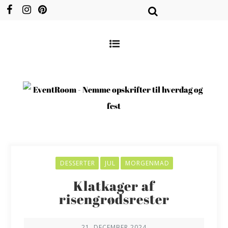
DESSERTER
JUL
MORGENMAD
Klatkager af
risengrødsrester
21. DECEMBER 2024