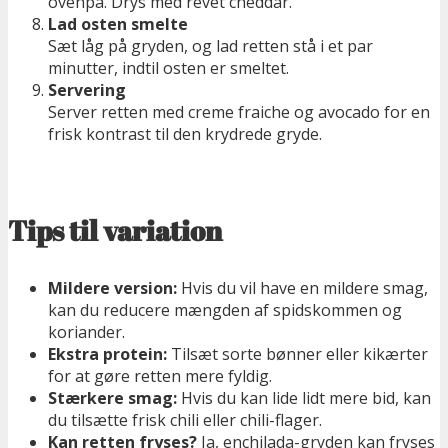
ovenpå. Drys med revet cheddar.
Lad osten smelte
Sæt låg på gryden, og lad retten stå i et par
minutter, indtil osten er smeltet.
Servering
Server retten med creme fraiche og avocado for en
frisk kontrast til den krydrede gryde.
Tips til variation
Mildere version:
Hvis du vil have en mildere smag,
kan du reducere mængden af spidskommen og
koriander.
Ekstra protein:
Tilsæt sorte bønner eller kikærter
for at gøre retten mere fyldig.
Stærkere smag:
Hvis du kan lide lidt mere bid, kan
du tilsætte frisk chili eller chili-flager.
Kan retten fryses?
Ja, enchilada-gryden kan fryses