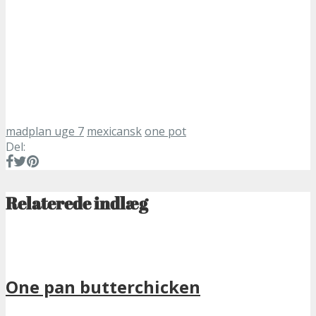
madplan uge 7
mexicansk
one pot
Del:
Relaterede indlæg
One pan butterchicken