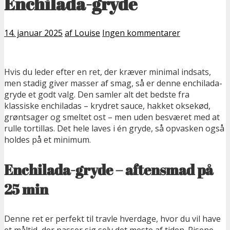
Enchilada-gryde
14. januar 2025
af Louise
Ingen kommentarer
Hvis du leder efter en ret, der kræver minimal indsats,
men stadig giver masser af smag, så er denne enchilada-
gryde et godt valg. Den samler alt det bedste fra
klassiske enchiladas – krydret sauce, hakket oksekød,
grøntsager og smeltet ost – men uden besværet med at
rulle tortillas. Det hele laves i én gryde, så opvasken også
holdes på et minimum.
Enchilada-gryde – aftensmad på
25 min
Denne ret er perfekt til travle hverdage, hvor du vil have
et måltid, der passer sig selv det meste af tiden. Risene