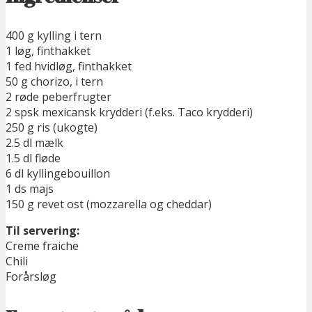
400 g kylling i tern
1 løg, finthakket
1 fed hvidløg, finthakket
50 g chorizo, i tern
2 røde peberfrugter
2 spsk mexicansk krydderi (f.eks. Taco krydderi)
250 g ris (ukogte)
2.5 dl mælk
1.5 dl fløde
6 dl kyllingebouillon
1 ds majs
150 g revet ost (mozzarella og cheddar)
Til servering:
Creme fraiche
Chili
Forårsløg