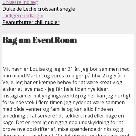
« Næste indlæg
Dulce de Leche croissant snegle
Tidligere indlæg »
Peanutbutter chili nudler
Bag om EventRoom
Mit navn er Louise og jeg er 31 år. Jeg bor sammen med
min mand Martin, og vores to piger på hhv. 2 og 5 år i
Vejle. Jeg har et kæmpe behov for at være kreativ og
elsker at lave mad - jeg får hele tiden nye ideer.
Instagram er mit ynglingsværktøj og her kan jeg hurtigt
forsvinde væk i flere timer. Jeg nyder at være sammen
med både venner og familie og kan altid finde en
anledning til at servere lidt lækkert mad eller bage en
kage. Det er nemlig en rigtig god undskyldning for at
prøve nye opskrifter af, mixe spændende drinks og gi'
den max gas med pynt. Og det univers er du nu inviteret