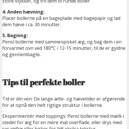
store stykker, og tril dem til runde boller.
4. Anden hævning:
Placer bollerne på en bageplade med bagepapir og lad
dem hæve i ca. 30 minutter.
5. Bagning:
Pensl bollerne med sammenpisket æg, og bag dem i en
forvarmet ovn ved 180°C i 12-15 minutter, til de er gyldne
og gennembagte.
Tips til perfekte boller
Tid er din ven: De lange ælte- og hævetider er afgørende
for at opnå den helt rigtige struktur i bollerne.
Eksperimentér med toppings: Pensl bollerne med mælk i
stedet for æg for en mere mat overflade, eller drys med
sesamfrø eller birkes for lidt ekstra tekstur.