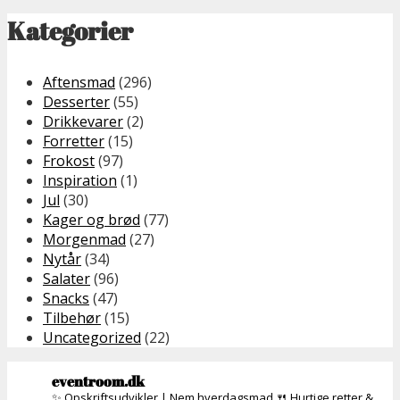
Kategorier
Aftensmad
(296)
Desserter
(55)
Drikkevarer
(2)
Forretter
(15)
Frokost
(97)
Inspiration
(1)
Jul
(30)
Kager og brød
(77)
Morgenmad
(27)
Nytår
(34)
Salater
(96)
Snacks
(47)
Tilbehør
(15)
Uncategorized
(22)
eventroom.dk
✨ Opskriftsudvikler | Nem hverdagsmad
🍴 Hurtige retter &