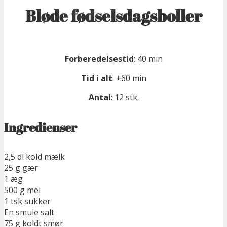
Bløde fødselsdagsboller
Forberedelsestid
: 40 min
Tid i alt
: +60 min
Antal
: 12 stk.
Ingredienser
2,5 dl kold mælk
25 g gær
1 æg
500 g mel
1 tsk sukker
En smule salt
75 g koldt smør