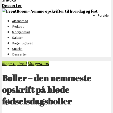
Snacks
Desserter
Forside
Aftensmad
Frokost
Morgenmad
Salater
Kager og brød
Snacks
Desserter
Kager og brød
Morgenmad
Boller – den nemmeste
opskrift på bløde
fødselsdagsboller