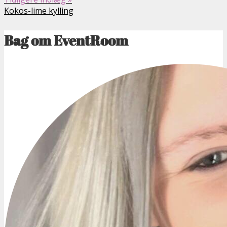
Kokos-lime kylling
Bag om EventRoom