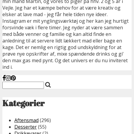
min mand Martin, og vores to piger på hhv. 2 og 5 år i
Vejle. Jeg har et kæmpe behov for at være kreativ og
elsker at lave mad - jeg får hele tiden nye ideer.
Instagram er mit ynglingsværktøj og her kan jeg hurtigt
forsvinde væk i flere timer. Jeg nyder at være sammen
med både venner og familie og kan altid finde en
anledning til at servere lidt lækkert mad eller bage en
kage. Det er nemlig en rigtig god undskyldning for at
prøve nye opskrifter af, mixe spændende drinks og gi'
den max gas med pynt. Og det univers er du nu inviteret
ind i.
Kategorier
Aftensmad
(296)
Desserter
(55)
Drikkevarer
(2)