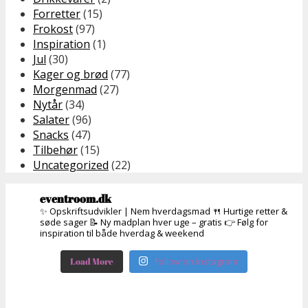
Forretter
(15)
Frokost
(97)
Inspiration
(1)
Jul
(30)
Kager og brød
(77)
Morgenmad
(27)
Nytår
(34)
Salater
(96)
Snacks
(47)
Tilbehør
(15)
Uncategorized
(22)
eventroom.dk
✨ Opskriftsudvikler | Nem hverdagsmad
🍴 Hurtige retter &
søde sager
📝 Ny madplan hver uge – gratis
👉 Følg for
inspiration til både hverdag & weekend
Load More
Follow on Instagram