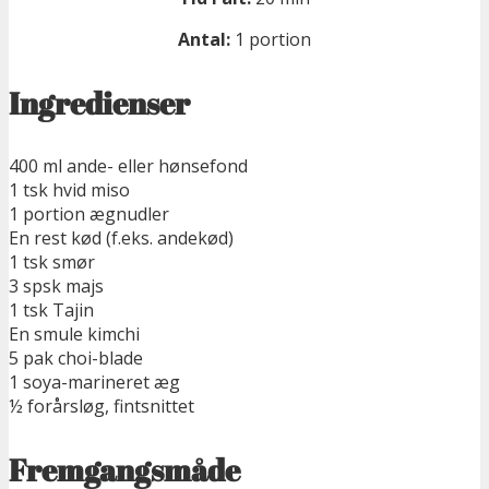
Antal:
1 portion
Ingredienser
400 ml ande- eller hønsefond
1 tsk hvid miso
1 portion ægnudler
En rest kød (f.eks. andekød)
1 tsk smør
3 spsk majs
1 tsk Tajin
En smule kimchi
5 pak choi-blade
1 soya-marineret æg
½ forårsløg, fintsnittet
Fremgangsmåde