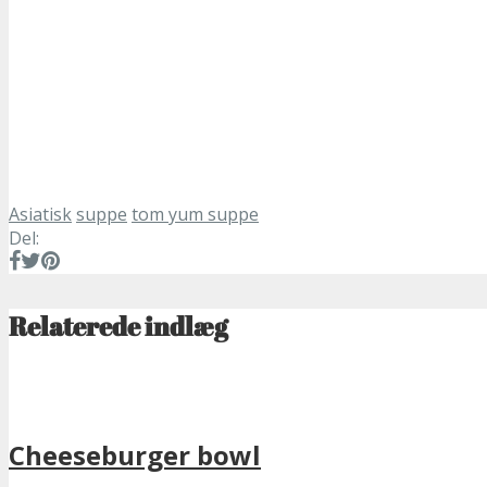
Asiatisk
suppe
tom yum suppe
Del:
Relaterede indlæg
Cheeseburger bowl