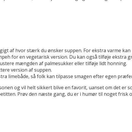
af hvor stærk du ønsker suppen. For ekstra varme kan du tilf
mpeh for en vegetarisk version. Du kan også tilføje ekstra 
ustere mængden af palmesukker eller tilføje lidt honning.
tere version af suppen.
tra limebåde, så folk kan tilpasse smagen efter egen præfe
en og vil helt sikkert blive en favorit, uanset om det er s
itten. Prøv den næste gang, du er i humør til noget frisk o