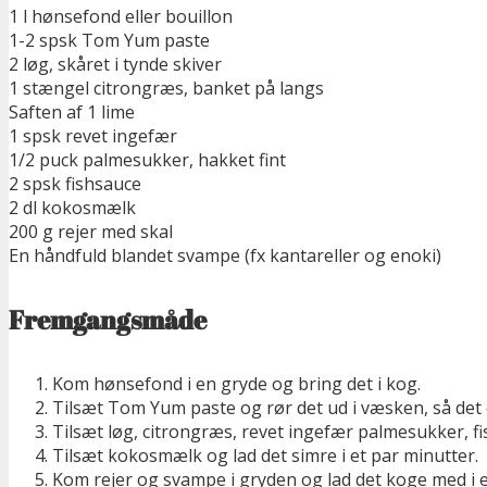
1 l hønsefond eller bouillon
1-2 spsk Tom Yum paste
2 løg, skåret i tynde skiver
1 stængel citrongræs, banket på langs
Saften af 1 lime
1 spsk revet ingefær
1/2 puck palmesukker, hakket fint
2 spsk fishsauce
2 dl kokosmælk
200 g rejer med skal
En håndfuld blandet svampe (fx kantareller og enoki)
Fremgangsmåde
Kom hønsefond i en gryde og bring det i kog.
Tilsæt Tom Yum paste og rør det ud i væsken, så det 
Tilsæt løg, citrongræs, revet ingefær palmesukker, fi
Tilsæt kokosmælk og lad det simre i et par minutter.
Kom rejer og svampe i gryden og lad det koge med i e