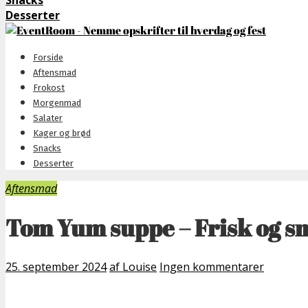
Snacks
Desserter
Forside
Aftensmad
Frokost
Morgenmad
Salater
Kager og brød
Snacks
Desserter
Aftensmad
Tom Yum suppe – Frisk og s
25. september 2024
af Louise
Ingen kommentarer