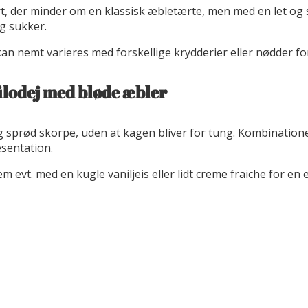
t, der minder om en klassisk æbletærte, men med en let og s
g sukker.
 kan nemt varieres med forskellige krydderier eller nødder f
ilodej med bløde æbler
g og sprød skorpe, uden at kagen bliver for tung. Kombinatio
æsentation.
 evt. med en kugle vaniljeis eller lidt creme fraiche for en