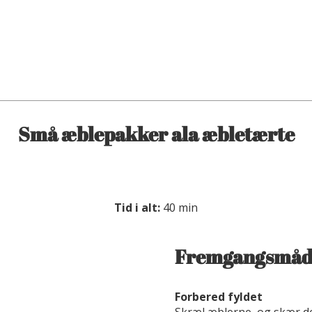
Små æblepakker ala æbletærte
Tid i alt:
40 min
Fremgangsmåd
Forbered fyldet