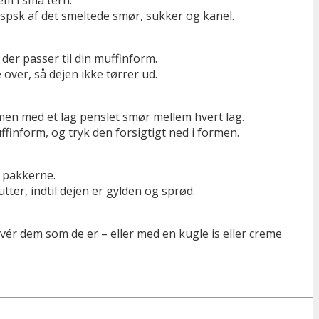
m i små tern.
psk af det smeltede smør, sukker og kanel.
 der passer til din muffinform.
 over, så dejen ikke tørrer ud.
men med et lag penslet smør mellem hvert lag.
ffinform, og tryk den forsigtigt ned i formen.
i pakkerne.
tter, indtil dejen er gylden og sprød.
rvér dem som de er – eller med en kugle is eller creme