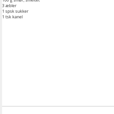
100 g smør, smeltet
3 æbler
1 spsk sukker
1 tsk kanel