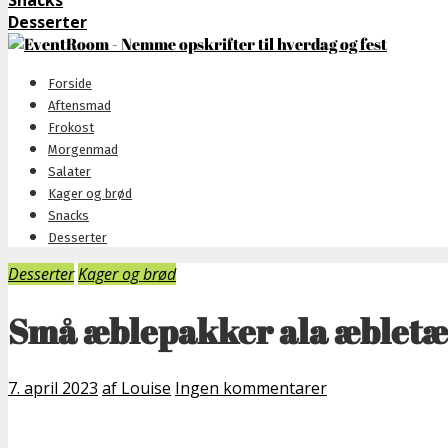
Snacks
Desserter
Forside
Aftensmad
Frokost
Morgenmad
Salater
Kager og brød
Snacks
Desserter
Desserter
Kager og brød
Små æblepakker ala æbletæ
7. april 2023
af Louise
Ingen kommentarer