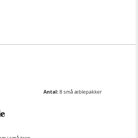
Antal:
8 små æblepakker
e