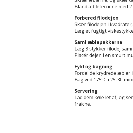
Skræl æblerne, og skær de
Bland æbleternene med 2 s
Forbered filodejen
Skær filodejen i kvadrater,
Læg et fugtigt viskestykke
Saml æblepakkerne
Læg 3 stykker filodej sam
Placér dejen i en smurt mu
Fyld og bagning
Fordel de krydrede æbler 
Bag ved 175°C i 25-30 minu
Servering
Lad dem køle let af, og se
fraiche.