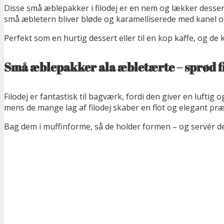
Disse små æblepakker i filodej er en nem og lækker desser
små æbletern bliver bløde og karamelliserede med kanel o
Perfekt som en hurtig dessert eller til en kop kaffe, og de
Små æblepakker ala æbletærte – sprød f
Filodej er fantastisk til bagværk, fordi den giver en lufti
mens de mange lag af filodej skaber en flot og elegant pr
Bag dem i muffinforme, så de holder formen – og servér dem