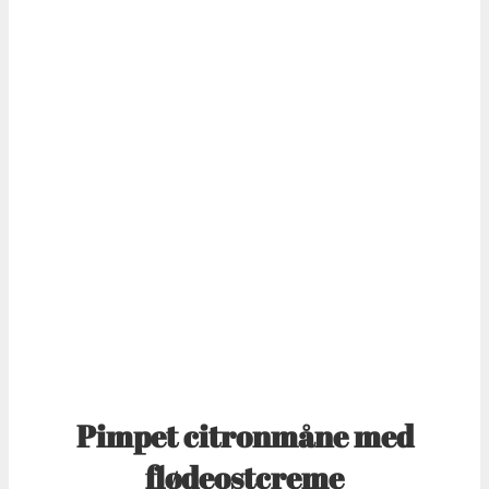
Pimpet citronmåne med
flødeostcreme