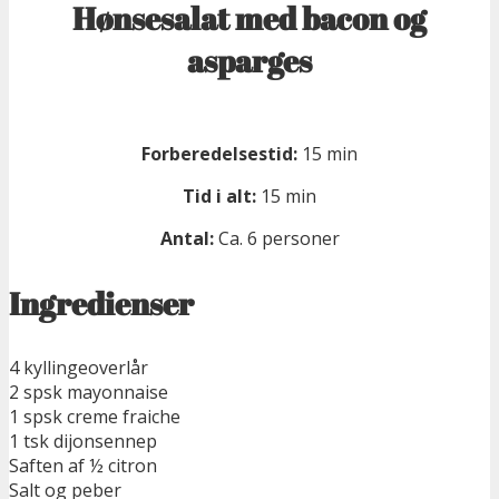
Hønsesalat med bacon og
asparges
Forberedelsestid:
15 min
Tid i alt:
15 min
Antal:
Ca. 6 personer
Ingredienser
4 kyllingeoverlår
2 spsk mayonnaise
1 spsk creme fraiche
1 tsk dijonsennep
Saften af ½ citron
Salt og peber