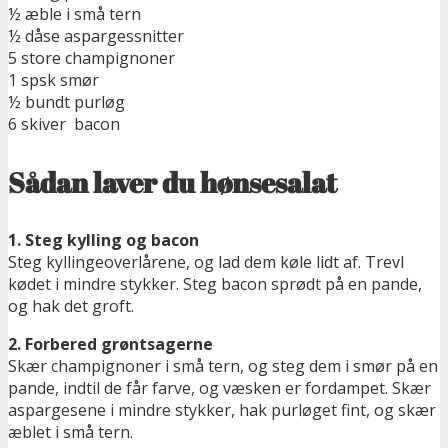
½ æble i små tern
½ dåse aspargessnitter
5 store champignoner
1 spsk smør
½ bundt purløg
6 skiver bacon
Sådan laver du hønsesalat
1. Steg kylling og bacon
Steg kyllingeoverlårene, og lad dem køle lidt af. Trevl
kødet i mindre stykker. Steg bacon sprødt på en pande,
og hak det groft.
2. Forbered grøntsagerne
Skær champignoner i små tern, og steg dem i smør på en
pande, indtil de får farve, og væsken er fordampet. Skær
aspargesene i mindre stykker, hak purløget fint, og skær
æblet i små tern.