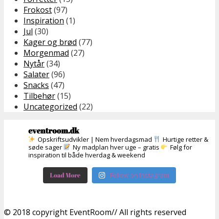
Frokost
(97)
Inspiration
(1)
Jul
(30)
Kager og brød
(77)
Morgenmad
(27)
Nytår
(34)
Salater
(96)
Snacks
(47)
Tilbehør
(15)
Uncategorized
(22)
eventroom.dk
Opskriftsudvikler | Nem hverdagsmad
Hurtige retter &
søde sager
Ny madplan hver uge – gratis
Følg for
inspiration til både hverdag & weekend
Load More
Follow on Instagram
© 2018 copyright EventRoom// All rights reserved