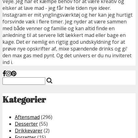
Vejle. Jeg har et kæmpe behov for at være kreativ og
elsker at lave mad - jeg får hele tiden nye ideer.
Instagram er mit ynglingsværktøj og her kan jeg hurtigt
forsvinde væk i flere timer. Jeg nyder at være sammen
med både venner og familie og kan altid finde en
anledning til at servere lidt lækkert mad eller bage en
kage. Det er nemlig en rigtig god undskyldning for at
prøve nye opskrifter af, mixe spændende drinks og gi'
den max gas med pynt. Og det univers er du nu inviteret
ind i.
Kategorier
Aftensmad
(296)
Desserter
(55)
Drikkevarer
(2)
Forretter
(15)