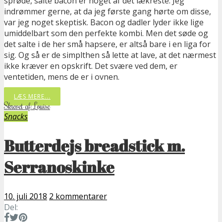
sprøde, salte bacon er noget af det lækreste. Jeg
indrømmer gerne, at da jeg første gang hørte om disse,
var jeg noget skeptisk. Bacon og dadler lyder ikke lige
umiddelbart som den perfekte kombi. Men det søde og
det salte i de her små hapsere, er altså bare i en liga for
sig. Og så er de simplthen så lette at lave, at det nærmest
ikke kræver en opskrift. Det svære ved dem, er
ventetiden, mens de er i ovnen.
LÆS MERE...
Skrevet af: Louise
Snacks
Butterdejs breadstick m.
Serranoskinke
10. juli 2018
2 kommentarer
Del: