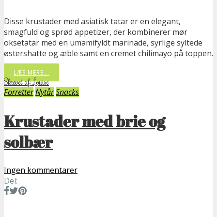
Disse krustader med asiatisk tatar er en elegant,
smagfuld og sprød appetizer, der kombinerer mør
oksetatar med en umamifyldt marinade, syrlige syltede
østershatte og æble samt en cremet chilimayo på toppen.
LÆS MERE...
Skrevet af: Louise
Forretter
Nytår
Snacks
Krustader med brie og
solbær
Ingen kommentarer
Del: