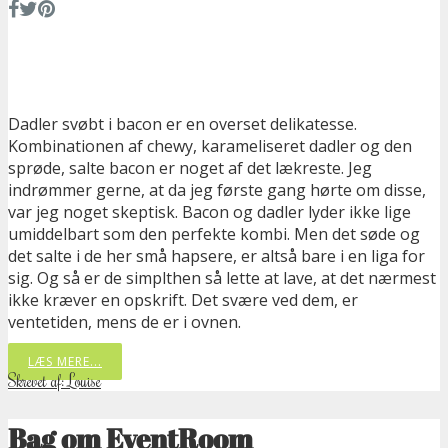
Dadler svøbt i bacon er en overset delikatesse.
Kombinationen af chewy, karameliseret dadler og den
sprøde, salte bacon er noget af det lækreste. Jeg
indrømmer gerne, at da jeg første gang hørte om disse,
var jeg noget skeptisk. Bacon og dadler lyder ikke lige
umiddelbart som den perfekte kombi. Men det søde og
det salte i de her små hapsere, er altså bare i en liga for
sig. Og så er de simplthen så lette at lave, at det nærmest
ikke kræver en opskrift. Det svære ved dem, er
ventetiden, mens de er i ovnen.
LÆS MERE...
Skrevet af: Louise
Bag om EventRoom