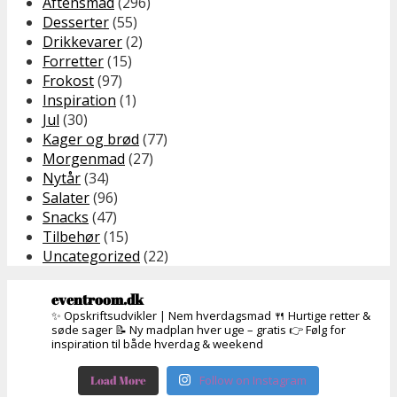
Aftensmad
(296)
Desserter
(55)
Drikkevarer
(2)
Forretter
(15)
Frokost
(97)
Inspiration
(1)
Jul
(30)
Kager og brød
(77)
Morgenmad
(27)
Nytår
(34)
Salater
(96)
Snacks
(47)
Tilbehør
(15)
Uncategorized
(22)
eventroom.dk
✨ Opskriftsudvikler | Nem hverdagsmad
🍴 Hurtige retter &
søde sager
📝 Ny madplan hver uge – gratis
👉 Følg for
inspiration til både hverdag & weekend
Load More
Follow on Instagram