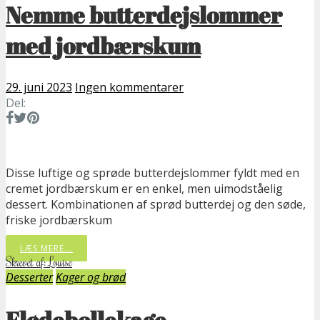
Nemme butterdejslommer
med jordbærskum
29. juni 2023
Ingen kommentarer
Del:
Disse luftige og sprøde butterdejslommer fyldt med en
cremet jordbærskum er en enkel, men uimodståelig
dessert. Kombinationen af sprød butterdej og den søde,
friske jordbærskum
LÆS MERE...
Skrevet af: Louise
Desserter
Kager og brød
Flødebollekage