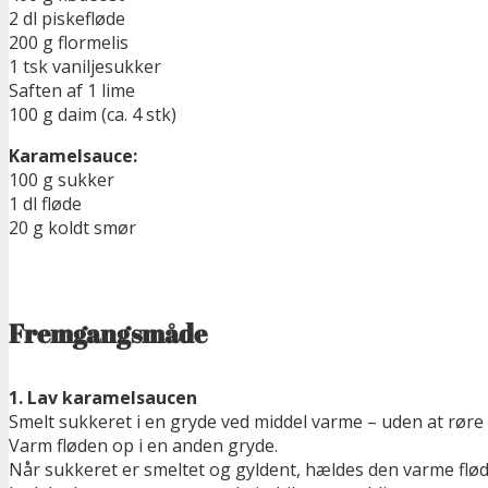
2 dl piskefløde
200 g flormelis
1 tsk vaniljesukker
Saften af 1 lime
100 g daim (ca. 4 stk)
Karamelsauce:
100 g sukker
1 dl fløde
20 g koldt smør
Fremgangsmåde
1. Lav karamelsaucen
Smelt sukkeret i en gryde ved middel varme – uden at røre
Varm fløden op i en anden gryde.
Når sukkeret er smeltet og gyldent, hældes den varme fløde