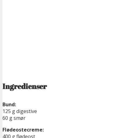
Ingredienser
Bund:
125 g digestive
60 g smør
Flødeostecreme:
400 g flødeost