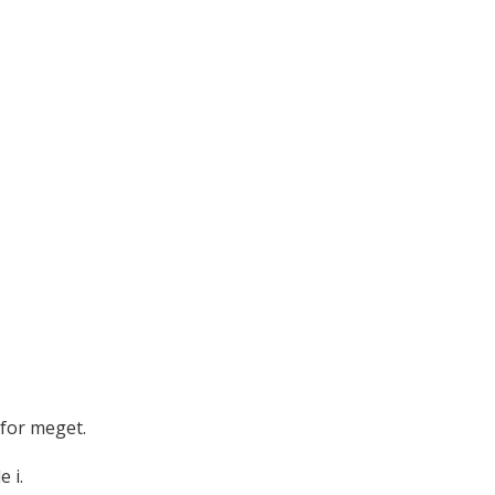
 for meget.
 i.