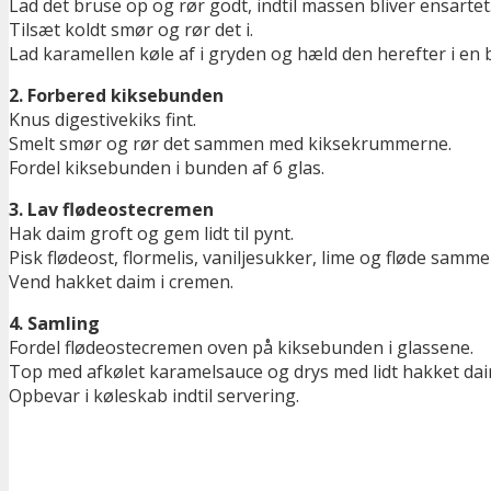
Lad det bruse op og rør godt, indtil massen bliver ensartet
Tilsæt koldt smør og rør det i.
Lad karamellen køle af i gryden og hæld den herefter i en beh
2. Forbered kiksebunden
Knus digestivekiks fint.
Smelt smør og rør det sammen med kiksekrummerne.
Fordel kiksebunden i bunden af 6 glas.
3. Lav flødeostecremen
Hak daim groft og gem lidt til pynt.
Pisk flødeost, flormelis, vaniljesukker, lime og fløde sammen
Vend hakket daim i cremen.
4. Samling
Fordel flødeostecremen oven på kiksebunden i glassene.
Top med afkølet karamelsauce og drys med lidt hakket dai
Opbevar i køleskab indtil servering.