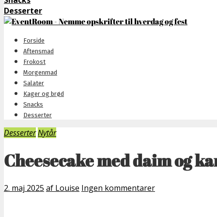
Snacks
Desserter
Forside
Aftensmad
Frokost
Morgenmad
Salater
Kager og brød
Snacks
Desserter
Desserter
Nytår
Cheesecake med daim og ka
2. maj 2025
af Louise
Ingen kommentarer