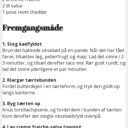
2 dl salsa
1 pose revet cheddar
Fremgangsmåde
1. Steg kødfyldet
Brun det hakkede oksekød på en pande. Når det har fået
farve, tilsættes løg, peberfrugt og majs. Lad det simre i 2-
3 minutter, og tilsæt derefter taco mix. Rør godt rundt, og
lad det simre yderligere et par minutter.
2. Klargør tærtebunden
Fordel butterdejen i en tærteform, og tryk den godt op
langs kanterne.
3. Byg tærten op
Knus tortillachipsene, og fordel dem i bunden af tærten.
Kom derefter det stegte oksekødsfyld ovenpå.
4. Lav creme fraiche-salsa topping