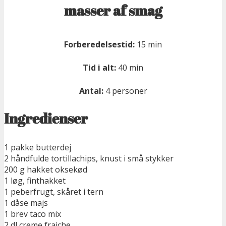
masser af smag
Forberedelsestid:
15 min
Tid i alt:
40 min
Antal:
4 personer
Ingredienser
1 pakke butterdej
2 håndfulde tortillachips, knust i små stykker
200 g hakket oksekød
1 løg, finthakket
1 peberfrugt, skåret i tern
1 dåse majs
1 brev taco mix
2 dl creme fraiche