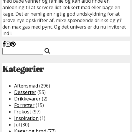
med både venner og familie og kan altid finde en
anledning til at servere lidt lækkert mad eller bage en
kage. Det er nemlig en rigtig god undskyldning for at
prøve nye opskrifter af, mixe spændende drinks og gi'
den max gas med pynt. Og det univers er du nu inviteret
ind i.
Kategorier
Aftensmad
(296)
Desserter
(55)
Drikkevarer
(2)
Forretter
(15)
Frokost
(97)
Inspiration
(1)
Jul
(30)
Kager og brød
(77)