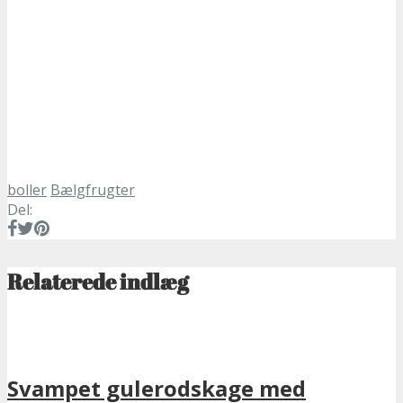
boller
Bælgfrugter
Del:
Relaterede indlæg
Svampet gulerodskage med