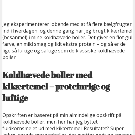
Jeg eksperimenterer løbende med at få flere bælgfrugter
ind i hverdagen, og denne gang har jeg brugt kikærtemel
(besanmel) i mine koldhævede boller. Det giver en flot gul
farve, en mild smag og lidt ekstra protein – og så er de
lige så luftige og saftige som de klassiske koldhævede
boller.
Koldhævede boller med
kikærtemel – proteinrige og
luftige
Opskriften er baseret på min almindelige opskrift på
koldhævede boller, men her har jeg byttet
fuldkornsmelet ud med kikærtemel. Resultatet? Super
lækre, sprøde morgenboller, der mætter godt og smager