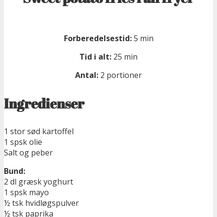
Forberedelsestid:
5 min
Tid i alt:
25 min
Antal:
2 portioner
Ingredienser
1 stor sød kartoffel
1 spsk olie
Salt og peber
Bund:
2 dl græsk yoghurt
1 spsk mayo
½ tsk hvidløgspulver
½ tsk paprika