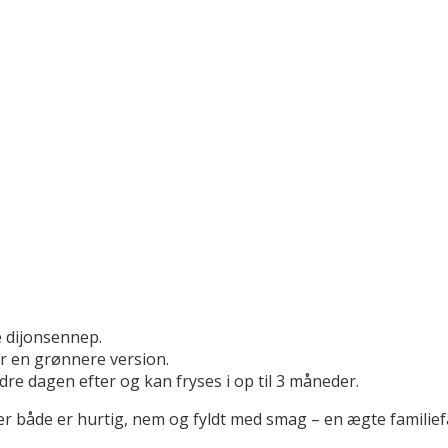
e dijonsennep.
or en grønnere version.
re dagen efter og kan fryses i op til 3 måneder.
r både er hurtig, nem og fyldt med smag – en ægte familiefa