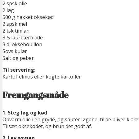
2 spsk olie
2 løg
500 g hakket oksekød
2 spsk mel
2 tsk timian
3-5 laurbærblade
3 dl oksebouillon
Sovs kulør
Salt og peber
Til servering:
Kartoffelmos eller kogte kartofler
Fremgangsmåde
1. Steg løg og kød
Opvarm olie i en gryde, og sautér løgene, til de bliver klare
Tilsæt oksekødet, og brun det godt af.
2. Lav sovsen