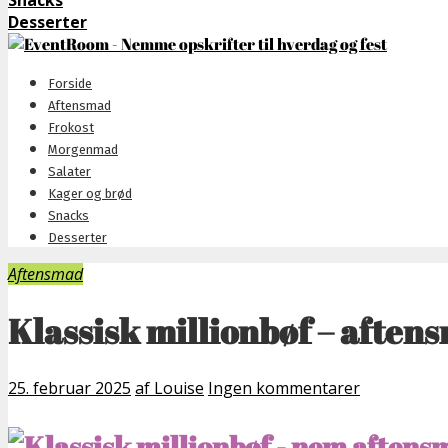
Snacks
Desserter
Forside
Aftensmad
Frokost
Morgenmad
Salater
Kager og brød
Snacks
Desserter
Aftensmad
Klassisk millionbøf – afte
25. februar 2025
af Louise
Ingen kommentarer