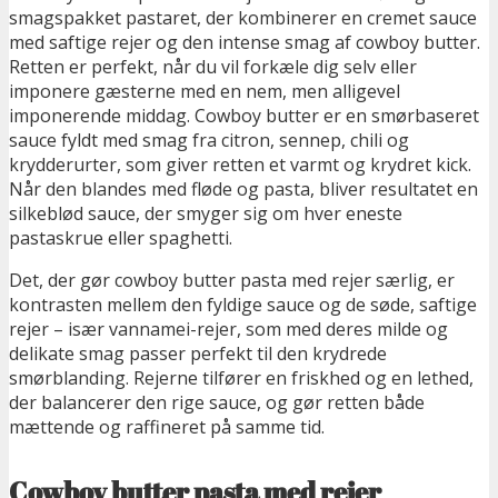
smagspakket pastaret, der kombinerer en cremet sauce
med saftige rejer og den intense smag af cowboy butter.
Retten er perfekt, når du vil forkæle dig selv eller
imponere gæsterne med en nem, men alligevel
imponerende middag. Cowboy butter er en smørbaseret
sauce fyldt med smag fra citron, sennep, chili og
krydderurter, som giver retten et varmt og krydret kick.
Når den blandes med fløde og pasta, bliver resultatet en
silkeblød sauce, der smyger sig om hver eneste
pastaskrue eller spaghetti.
Det, der gør cowboy butter pasta med rejer særlig, er
kontrasten mellem den fyldige sauce og de søde, saftige
rejer – især vannamei-rejer, som med deres milde og
delikate smag passer perfekt til den krydrede
smørblanding. Rejerne tilfører en friskhed og en lethed,
der balancerer den rige sauce, og gør retten både
mættende og raffineret på samme tid.
Cowboy butter pasta med rejer