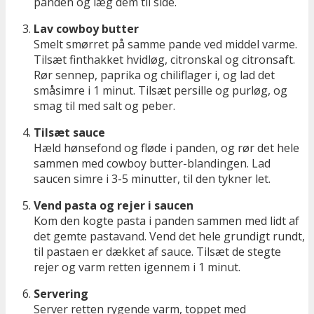
panden og læg dem til side.
Lav cowboy butter
Smelt smørret på samme pande ved middel varme.
Tilsæt finthakket hvidløg, citronskal og citronsaft.
Rør sennep, paprika og chiliflager i, og lad det
småsimre i 1 minut. Tilsæt persille og purløg, og
smag til med salt og peber.
Tilsæt sauce
Hæld hønsefond og fløde i panden, og rør det hele
sammen med cowboy butter-blandingen. Lad
saucen simre i 3-5 minutter, til den tykner let.
Vend pasta og rejer i saucen
Kom den kogte pasta i panden sammen med lidt af
det gemte pastavand. Vend det hele grundigt rundt,
til pastaen er dækket af sauce. Tilsæt de stegte
rejer og varm retten igennem i 1 minut.
Servering
Server retten rygende varm, toppet med