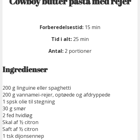
Cowboy butter pasta med rejer
Forberedelsestid:
15 min
Tid i alt:
25 min
Antal:
2 portioner
Ingredienser
200 g linguine eller spaghetti
200 g vannamei-rejer, optøede og afdryppede
1 spsk olie til stegning
30 g smør
2 fed hvidløg
Skal af ½ citron
Saft af ½ citron
1 tsk dijonsennep