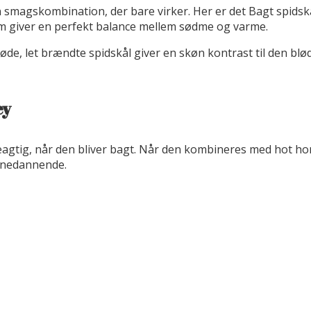
magskombination, der bare virker. Her er det Bagt spidskå
om giver en perfekt balance mellem sødme og varme.
 let brændte spidskål giver en skøn kontrast til den bløde k
ey
eagtig, når den bliver bagt. Når den kombineres med hot hone
anedannende.