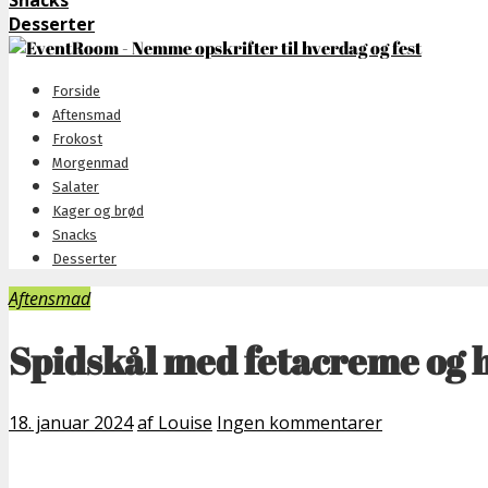
Snacks
Desserter
Forside
Aftensmad
Frokost
Morgenmad
Salater
Kager og brød
Snacks
Desserter
Aftensmad
Spidskål med fetacreme og 
18. januar 2024
af Louise
Ingen kommentarer