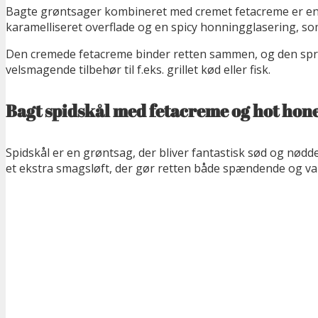
Bagte grøntsager kombineret med cremet fetacreme er en s
karamelliseret overflade og en spicy honningglasering, s
Den cremede fetacreme binder retten sammen, og den sprøde,
velsmagende tilbehør til f.eks. grillet kød eller fisk.
Bagt spidskål med fetacreme og hot hon
Spidskål er en grøntsag, der bliver fantastisk sød og nødd
et ekstra smagsløft, der gør retten både spændende og v