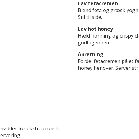
Lav fetacremen
Blend feta og græsk yoghur
Stil til side.
Lav hot honey
Hæld honning og crispy chil
godt igennem.
Anretning
Fordel fetacremen på et f
honey henover. Server str
 nødder for ekstra crunch.
servering.