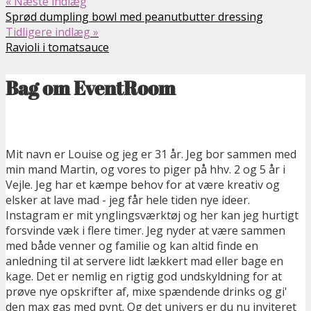
« Næste indlæg
Sprød dumpling bowl med peanutbutter dressing
Tidligere indlæg »
Ravioli i tomatsauce
Bag om EventRoom
Mit navn er Louise og jeg er 31 år. Jeg bor sammen med
min mand Martin, og vores to piger på hhv. 2 og 5 år i
Vejle. Jeg har et kæmpe behov for at være kreativ og
elsker at lave mad - jeg får hele tiden nye ideer.
Instagram er mit ynglingsværktøj og her kan jeg hurtigt
forsvinde væk i flere timer. Jeg nyder at være sammen
med både venner og familie og kan altid finde en
anledning til at servere lidt lækkert mad eller bage en
kage. Det er nemlig en rigtig god undskyldning for at
prøve nye opskrifter af, mixe spændende drinks og gi'
den max gas med pynt. Og det univers er du nu inviteret