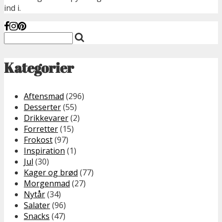
ind i.
Kategorier
Aftensmad
(296)
Desserter
(55)
Drikkevarer
(2)
Forretter
(15)
Frokost
(97)
Inspiration
(1)
Jul
(30)
Kager og brød
(77)
Morgenmad
(27)
Nytår
(34)
Salater
(96)
Snacks
(47)