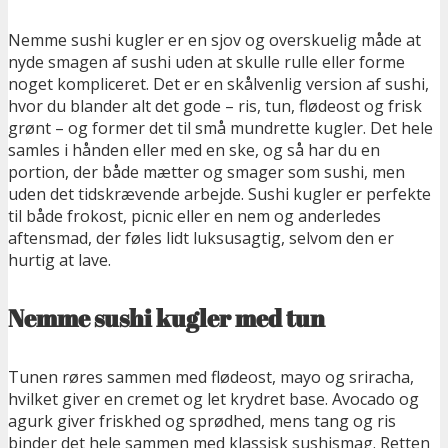
Nemme sushi kugler er en sjov og overskuelig måde at
nyde smagen af sushi uden at skulle rulle eller forme
noget kompliceret. Det er en skålvenlig
version af sushi,
hvor du blander alt det gode – ris, tun, flødeost og frisk
grønt – og former det til små mundrette kugler. Det hele
samles i hånden eller med en ske, og så har du en
portion, der både mætter og smager som sushi, men
uden det tidskrævende arbejde. Sushi kugler er perfekte
til både frokost, picnic eller en nem og anderledes
aftensmad, der føles lidt luksusagtig, selvom den er
hurtig at lave.
Nemme sushi kugler med tun
Tunen røres sammen med flødeost, mayo og sriracha,
hvilket giver en cremet og let krydret base. Avocado og
agurk giver friskhed og sprødhed, mens tang og ris
binder det hele sammen med klassisk sushismag. Retten