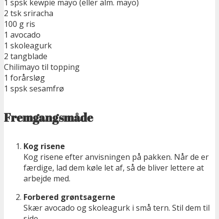
1 spsk kewpie mayo (eller alm. mayo)
2 tsk sriracha
100 g ris
1 avocado
1 skoleagurk
2 tangblade
Chilimayo til topping
1 forårsløg
1 spsk sesamfrø
Fremgangsmåde
Kog risene
Kog risene efter anvisningen på pakken. Når de er
færdige, lad dem køle let af, så de bliver lettere at
arbejde med.
Forbered grøntsagerne
Skær avocado og skoleagurk i små tern. Stil dem til
side.