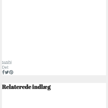
sushi
Del:
Relaterede indlæg