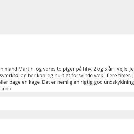
 mand Martin, og vores to piger på hhv. 2 og 5 år i Vejle. J
ngsværktøj og her kan jeg hurtigt forsvinde væk i flere tim
d eller bage en kage. Det er nemlig en rigtig god undskyldni
ind i.