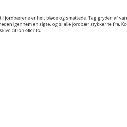
til jordbærene er helt bløde og smattede. Tag gryden af varme
igheden igennem en sigte, og si alle jordbær stykkerne fra. K
kive citron eller to.