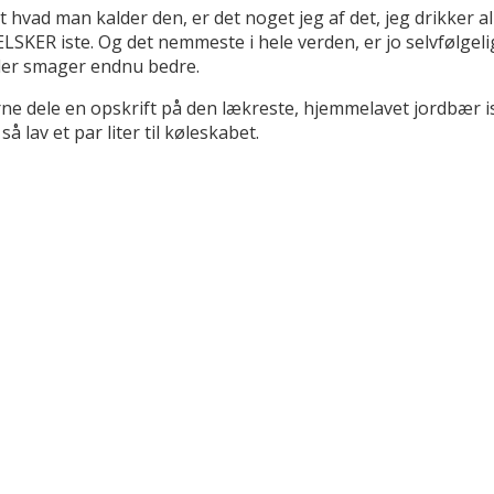
 hvad man kalder den, er det noget jeg af det, jeg drikker a
ELSKER iste. Og det nemmeste i hele verden, er jo selvfølgelig
, der smager endnu bedre.
rne dele en opskrift på den lækreste, hjemmelavet jordbær is
å lav et par liter til køleskabet.