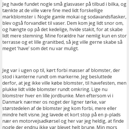
Jeg havde fundet nogle små glasvaser på tilbud i bilka, og
tænkte at de ville være fine med lidt forskellige
markblomster i. Nogle gamle mokai og sodavandsflasker,
blev også forvandlet til vaser. Dem kom jeg lidt snor om,
og hængte op på det kedelige, hvide stakit, for at skabe
lidt mere stemning. Mine forældre har nemlig kun en stor
terrasse og et lille granitbed, så jeg ville gerne skabe så
meget ‘have’ som det nu var muligt.
Jeg var i ugen op til, kørt forbi masser af blomster, der
stod i kanterne rundt om markerne. Jeg besluttede
derfor, at jeg ikke ville købe blomster, til havefesten, men
plukke lidt vilde blomster rundt omkring. Lige nu
blomstrer hver en lille jordbunke. Men eftersom vi i
Danmark nærmer os noget der ligner tørke, var
størstedelen af de blomster jeg kom forbi, mere eller
mindre helt visne. Jeg lavede et kort stop på en p-plads
nær en motorvejsadkørsel og her var jeg heldig, at finde
nogle der endnu ikke var blevet helt brune. Min mors