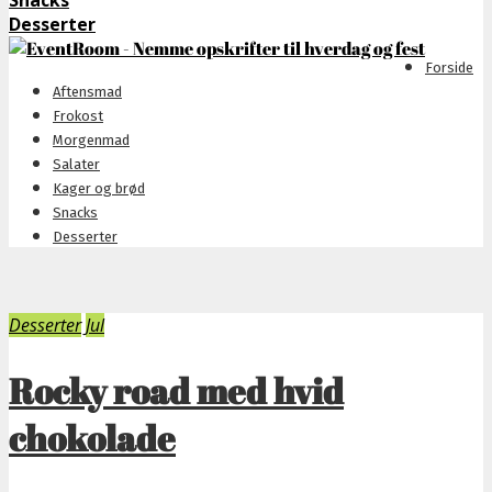
Snacks
Desserter
Forside
Aftensmad
Frokost
Morgenmad
Salater
Kager og brød
Snacks
Desserter
Desserter
Jul
Rocky road med hvid
chokolade