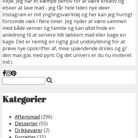
Vejle. Jeg har et kæmpe behov for at være kreativ og
elsker at lave mad - jeg får hele tiden nye ideer.
Instagram er mit ynglingsværktøj og her kan jeg hurtigt
forsvinde væk i flere timer. Jeg nyder at være sammen
med både venner og familie og kan altid finde en
anledning til at servere lidt lækkert mad eller bage en
kage. Det er nemlig en rigtig god undskyldning for at
prøve nye opskrifter af, mixe spændende drinks og gi'
den max gas med pynt. Og det univers er du nu inviteret
ind i.
Kategorier
Aftensmad
(296)
Desserter
(55)
Drikkevarer
(2)
Forretter
(15)