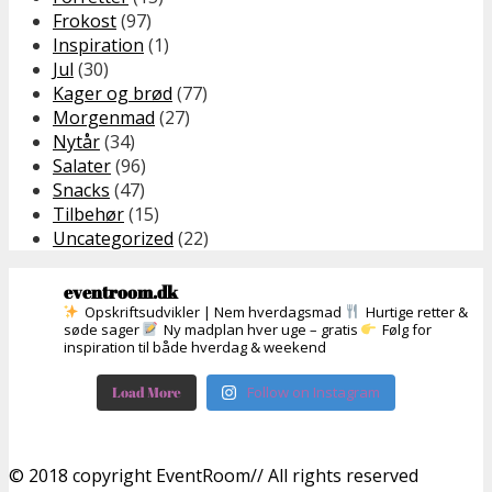
Frokost
(97)
Inspiration
(1)
Jul
(30)
Kager og brød
(77)
Morgenmad
(27)
Nytår
(34)
Salater
(96)
Snacks
(47)
Tilbehør
(15)
Uncategorized
(22)
eventroom.dk
Opskriftsudvikler | Nem hverdagsmad
Hurtige retter &
søde sager
Ny madplan hver uge – gratis
Følg for
inspiration til både hverdag & weekend
Load More
Follow on Instagram
© 2018 copyright EventRoom// All rights reserved