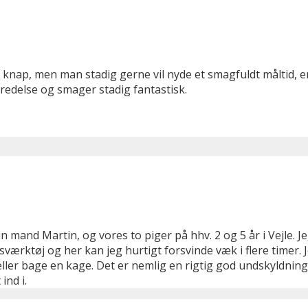
knap, men man stadig gerne vil nyde et smagfuldt måltid, 
redelse og smager stadig fantastisk.
 mand Martin, og vores to piger på hhv. 2 og 5 år i Vejle. J
ngsværktøj og her kan jeg hurtigt forsvinde væk i flere tim
d eller bage en kage. Det er nemlig en rigtig god undskyldni
ind i.