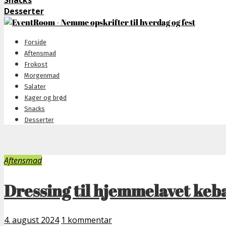
Snacks
Desserter
Forside
Aftensmad
Frokost
Morgenmad
Salater
Kager og brød
Snacks
Desserter
Aftensmad
Dressing til hjemmelavet ke
4. august 2024
1 kommentar