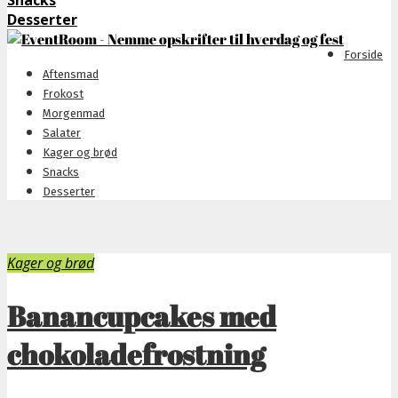
Snacks
Desserter
Forside
Aftensmad
Frokost
Morgenmad
Salater
Kager og brød
Snacks
Desserter
Kager og brød
Banancupcakes med
chokoladefrostning