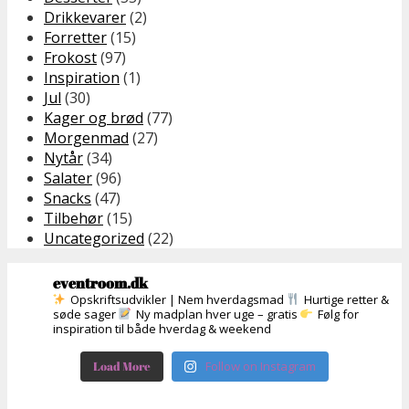
Drikkevarer
(2)
Forretter
(15)
Frokost
(97)
Inspiration
(1)
Jul
(30)
Kager og brød
(77)
Morgenmad
(27)
Nytår
(34)
Salater
(96)
Snacks
(47)
Tilbehør
(15)
Uncategorized
(22)
eventroom.dk
Opskriftsudvikler | Nem hverdagsmad
Hurtige retter &
søde sager
Ny madplan hver uge – gratis
Følg for
inspiration til både hverdag & weekend
Load More
Follow on Instagram