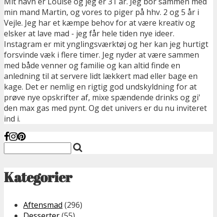
Mit navn er Louise og jeg er 31 år. Jeg bor sammen med
min mand Martin, og vores to piger på hhv. 2 og 5 år i
Vejle. Jeg har et kæmpe behov for at være kreativ og
elsker at lave mad - jeg får hele tiden nye ideer.
Instagram er mit ynglingsværktøj og her kan jeg hurtigt
forsvinde væk i flere timer. Jeg nyder at være sammen
med både venner og familie og kan altid finde en
anledning til at servere lidt lækkert mad eller bage en
kage. Det er nemlig en rigtig god undskyldning for at
prøve nye opskrifter af, mixe spændende drinks og gi'
den max gas med pynt. Og det univers er du nu inviteret
ind i.
Kategorier
Aftensmad
(296)
Desserter
(55)