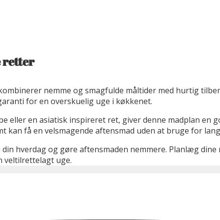
 retter
 kombinerer nemme og smagfulde måltider med hurtig tilber
garanti for en overskuelig uge i køkkenet.
ller en asiatisk inspireret ret, giver denne madplan en god v
mt kan få en velsmagende aftensmad uden at bruge for lang 
 i din hverdag og gøre aftensmaden nemmere. Planlæg dine m
veltilrettelagt uge.