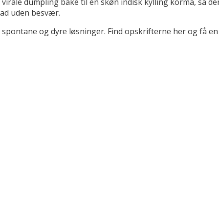
rale dumpling bake til en skøn indisk kylling korma, så der
mad uden besvær.
spontane og dyre løsninger. Find opskrifterne her og få e