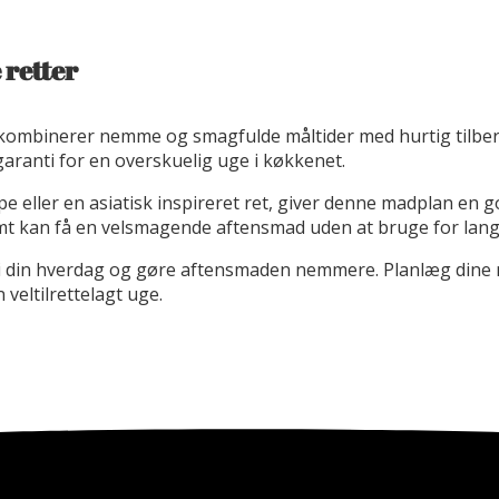
 retter
 kombinerer nemme og smagfulde måltider med hurtig tilber
garanti for en overskuelig uge i køkkenet.
ller en asiatisk inspireret ret, giver denne madplan en god v
mt kan få en velsmagende aftensmad uden at bruge for lang 
 i din hverdag og gøre aftensmaden nemmere. Planlæg dine m
veltilrettelagt uge.