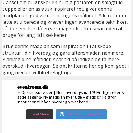
Uanset om du ønsker en hurtig pastaret, en smagfuld
suppe eller en asiatisk inspireret ret, giver denne
madplan en god variation i ugens måltider. Alle retter er
lette at tilberede og kræver ingen avancerede teknikker,
så du nemt kan få en velsmagende aftensmad uden at
bruge for lang tid i køkkenet.
Brug denne madplan som inspiration til at skabe
struktur i din hverdag og gøre aftensmaden nemmere.
Planlæg dine måltider, spar tid på indkøb og få mere
overskud i hverdagen. Se opskrifterne her og kom godt i
gang med en veltilrettelagt uge.
eventroom.dk
✨ Opskriftsudvikler | Nem hverdagsmad
🍴 Hurtige retter &
søde sager
📝 Ny madplan hver uge – gratis
👉 Følg for
inspiration til både hverdag & weekend
Load More
Follow on Instagram