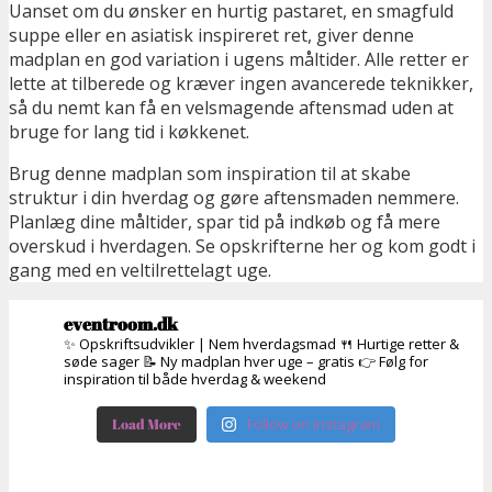
Uanset om du ønsker en hurtig pastaret, en smagfuld
suppe eller en asiatisk inspireret ret, giver denne
madplan en god variation i ugens måltider. Alle retter er
lette at tilberede og kræver ingen avancerede teknikker,
så du nemt kan få en velsmagende aftensmad uden at
bruge for lang tid i køkkenet.
Brug denne madplan som inspiration til at skabe
struktur i din hverdag og gøre aftensmaden nemmere.
Planlæg dine måltider, spar tid på indkøb og få mere
overskud i hverdagen. Se opskrifterne her og kom godt i
gang med en veltilrettelagt uge.
eventroom.dk
✨ Opskriftsudvikler | Nem hverdagsmad
🍴 Hurtige retter &
søde sager
📝 Ny madplan hver uge – gratis
👉 Følg for
inspiration til både hverdag & weekend
Load More
Follow on Instagram