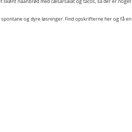
 skønt naanbrød med cæsarsalat og tacos, så der er noget f
spontane og dyre løsninger. Find opskrifterne her og få e