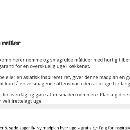
 retter
 kombinerer nemme og smagfulde måltider med hurtig tilber
garanti for en overskuelig uge i køkkenet.
ller en asiatisk inspireret ret, giver denne madplan en god v
mt kan få en velsmagende aftensmad uden at bruge for lang 
 i din hverdag og gøre aftensmaden nemmere. Planlæg dine m
veltilrettelagt uge.
ter & søde sager
📝 Ny madplan hver uge – gratis
👉 Følg for inspirat