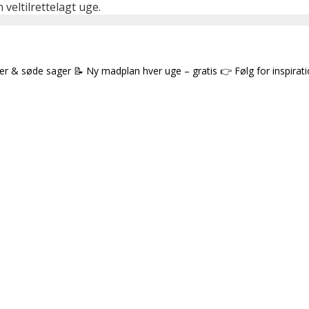
veltilrettelagt uge.
ter & søde sager
📝 Ny madplan hver uge – gratis
👉 Følg for inspirat