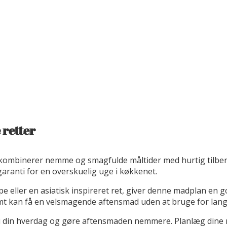
 retter
 kombinerer nemme og smagfulde måltider med hurtig tilber
garanti for en overskuelig uge i køkkenet.
ller en asiatisk inspireret ret, giver denne madplan en god v
mt kan få en velsmagende aftensmad uden at bruge for lang 
 i din hverdag og gøre aftensmaden nemmere. Planlæg dine m