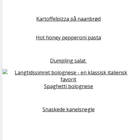
Kartoffelpizza på naanbrød
Hot honey pepperoni pasta
Dumpling salat
Spaghetti bolognese
Snaskede kanelsnegle