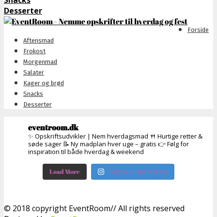
Snacks
Desserter
Forside
Aftensmad
Frokost
Morgenmad
Salater
Kager og brød
Snacks
Desserter
eventroom.dk
✨ Opskriftsudvikler | Nem hverdagsmad
🍴 Hurtige retter &
søde sager
📝 Ny madplan hver uge – gratis
👉 Følg for
inspiration til både hverdag & weekend
Load More
Follow on Instagram
© 2018 copyright EventRoom// All rights reserved